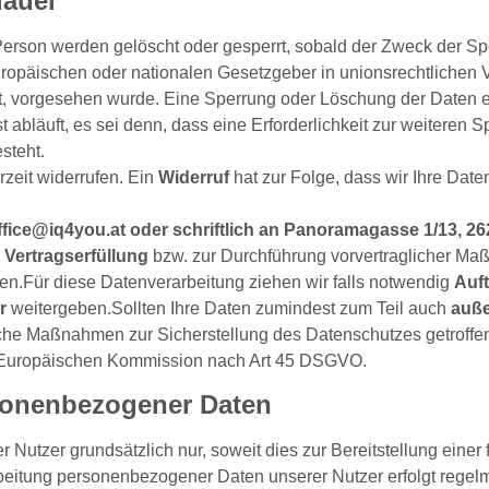
dauer
rson werden gelöscht oder gesperrt, sobald der Zweck der Spe
uropäischen oder nationalen Gesetzgeber in unionsrechtlichen
egt, vorgesehen wurde. Eine Sperrung oder Löschung der Daten e
bläuft, es sei denn, dass eine Erforderlichkeit zur weiteren S
steht.
rzeit widerrufen. Ein
Widerruf
hat zur Folge, dass wir Ihre Dat
office@iq4you.at oder schriftlich an Panoramagasse 1/13, 
r
Vertragserfüllung
bzw. zur Durchführung vorvertraglicher Ma
ßen.Für diese Datenverarbeitung ziehen wir falls notwendig
Auft
r
weitergeben.Sollten Ihre Daten zumindest zum Teil auch
auße
iche Maßnahmen zur Sicherstellung des Datenschutzes getroffe
 Europäischen Kommission nach Art 45 DSGVO.
sonenbezogener Daten
Nutzer grundsätzlich nur, soweit dies zur Bereitstellung einer
rarbeitung personenbezogener Daten unserer Nutzer erfolgt regel