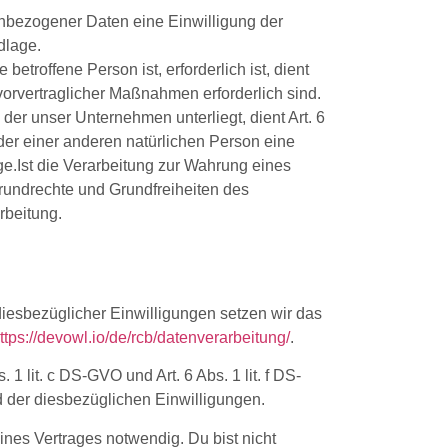
nbezogener Daten eine Einwilligung der
dlage.
troffene Person ist, erforderlich ist, dient
vorvertraglicher Maßnahmen erforderlich sind.
 der unser Unternehmen unterliegt, dient Art. 6
der einer anderen natürlichen Person eine
e.Ist die Verarbeitung zur Wahrung eines
Grundrechte und Grundfreiheiten des
rbeitung.
iesbezüglicher Einwilligungen setzen wir das
ttps://devowl.io/de/rcb/datenverarbeitung/
.
lit. c DS-GVO und Art. 6 Abs. 1 lit. f DS-
d der diesbezüglichen Einwilligungen.
nes Vertrages notwendig. Du bist nicht