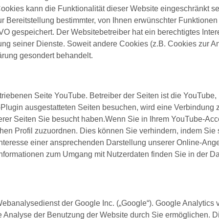
Cookies kann die Funktionalität dieser Website eingeschränkt s
Bereitstellung bestimmter, von Ihnen erwünschter Funktionen (z
GVO gespeichert. Der Websitebetreiber hat ein berechtigtes Int
llung seiner Dienste. Soweit andere Cookies (z.B. Cookies zur A
ärung gesondert behandelt.
triebenen Seite YouTube. Betreiber der Seiten ist die YouTube
lugin ausgestatteten Seiten besuchen, wird eine Verbindung z
erer Seiten Sie besucht haben.Wenn Sie in Ihrem YouTube-Acco
ichen Profil zuzuordnen. Dies können Sie verhindern, indem Si
teresse einer ansprechenden Darstellung unserer Online-Angebot
e Informationen zum Umgang mit Nutzerdaten finden Sie in der 
ebanalysedienst der Google Inc. („Google“). Google Analytics v
 Analyse der Benutzung der Website durch Sie ermöglichen. D