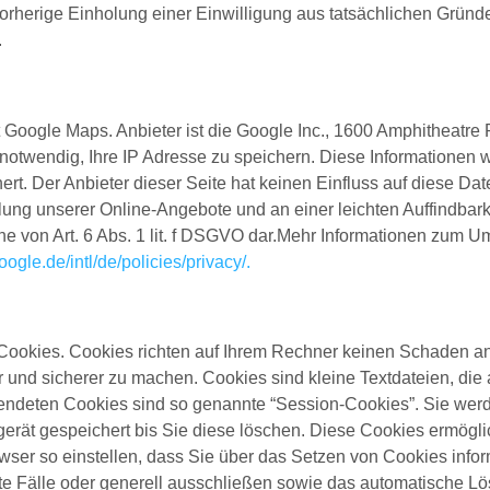
orherige Einholung einer Einwilligung aus tatsächlichen Gründe
.
st Google Maps. Anbieter ist die Google Inc., 1600 Amphitheat
notwendig, Ihre IP Adresse zu speichern. Diese Informationen 
ert. Der Anbieter dieser Seite hat keinen Einfluss auf diese 
llung unserer Online-Angebote und an einer leichten Auffindba
inne von Art. 6 Abs. 1 lit. f DSGVO dar.Mehr Informationen zum 
ogle.de/intl/de/policies/privacy/
.
 Cookies. Cookies richten auf Ihrem Rechner keinen Schaden an
er und sicherer zu machen. Cookies sind kleine Textdateien, di
wendeten Cookies sind so genannte “Session-Cookies”. Sie we
gerät gespeichert bis Sie diese löschen. Diese Cookies ermögl
er so einstellen, dass Sie über das Setzen von Cookies inform
te Fälle oder generell ausschließen sowie das automatische L