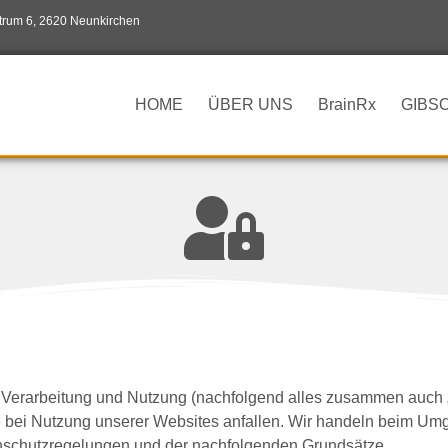
rum 6, 2620 Neunkirchen
HOME
ÜBER UNS
BrainRx
GIBS
 Verarbeitung und Nutzung (nachfolgend alles zusammen auch „
bei Nutzung unserer Websites anfallen. Wir handeln beim Umga
nschutzregelungen und der nachfolgenden Grundsätze.